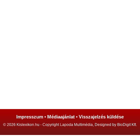
Impresszum
•
Médiaajánlat
•
Visszajelzés küldése
© 2026 Kislexikon.hu - Copyright Lapoda Multimédia, Designed by BioDigit Kft.