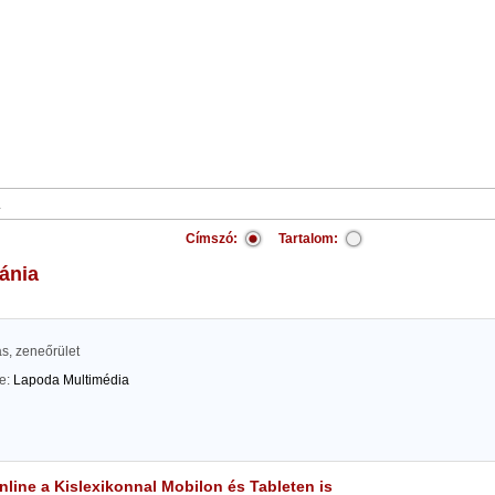
Címszó:
Tartalom:
ánia
s, zeneőrület
te:
Lapoda Multimédia
line a Kislexikonnal Mobilon és Tableten is