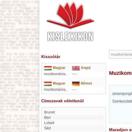
Kisszótár
Magyar
Angol
muzikom
muzikománia...
----
Magyar
Német
muzikománia...
----
zenerajongá
Címszavak véletlenül
Szerkesztet
Brunet
Ben
Lobeit
Séd
Maradjon on