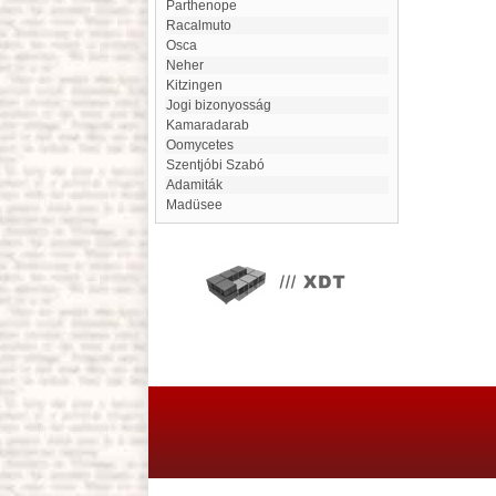
Parthenope
Racalmuto
Osca
Neher
Kitzingen
Jogi bizonyosság
kamaradarab
Oomycetes
Szentjóbi Szabó
adamiták
Madüsee