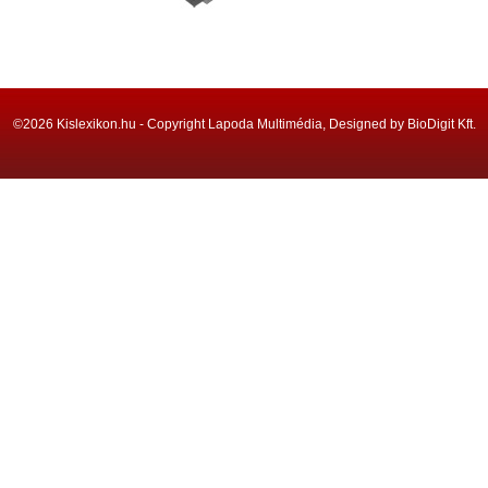
©2026 Kislexikon.hu - Copyright Lapoda Multimédia, Designed by BioDigit Kft.