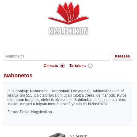
Címszó:
Tartalom:
Nabonetos
(tulajdonkép: Nabunalrid, Herodotnál: Labynetos), Babiloniának utolsó
királya, aki 555. palotaforradalom útján jutott a trónra, de már 538. Kyros
ellenében trónját is, életét is elvesztette. Babilonban ő fejezte be a hires
falakat, melyek a folyam medrét szabályozták és biztosították.
Forrás: Pallas Nagylexikon