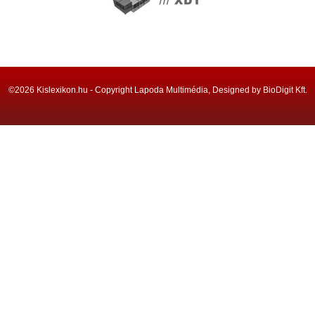
©2026 Kislexikon.hu - Copyright Lapoda Multimédia, Designed by BioDigit Kft.