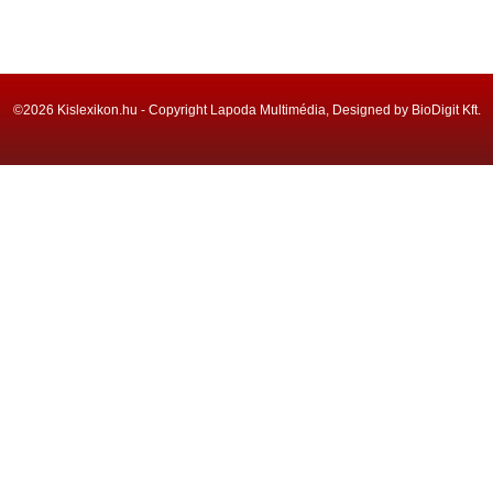
©2026 Kislexikon.hu - Copyright Lapoda Multimédia, Designed by BioDigit Kft.