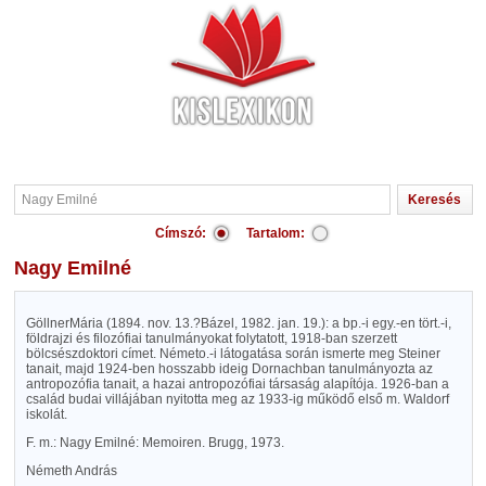
Címszó:
Tartalom:
Nagy Emilné
GöllnerMária (1894. nov. 13.?Bázel, 1982. jan. 19.): a bp.-i egy.-en tört.-i,
földrajzi és filozófiai tanulmányokat folytatott, 1918-ban szerzett
bölcsészdoktori címet. Németo.-i látogatása során ismerte meg Steiner
tanait, majd 1924-ben hosszabb ideig Dornachban tanulmányozta az
antropozófia tanait, a hazai antropozófiai társaság alapítója. 1926-ban a
család budai villájában nyitotta meg az 1933-ig működő első m. Waldorf
iskolát.
F. m.: Nagy Emilné: Memoiren. Brugg, 1973.
Németh András