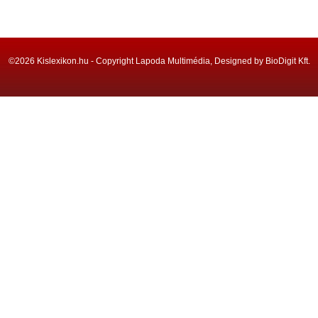
©2026 Kislexikon.hu - Copyright Lapoda Multimédia, Designed by BioDigit Kft.