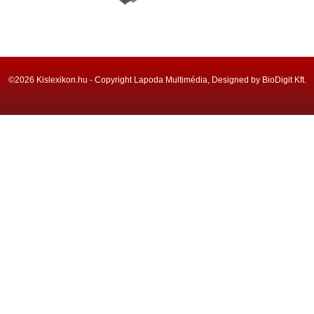
©2026 Kislexikon.hu - Copyright Lapoda Multimédia, Designed by BioDigit Kft.