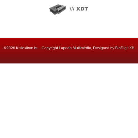
©2026 Kislexikon.hu - Copyright Lapoda Multimédia, Designed by BioDigit Kft.