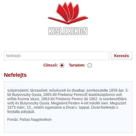
Címszó:
Tartalom:
Nefelejts
szépirodalmi, társaséleti, művészeti és divatlap; szerkesztette 1859 ápr. 3-
tól Bulyovszky Gyula, 1865-től Friebeisz FerencÉ kiadótulajdonos volt
előbb Kozma Vazul, 1863-tól Friebeisz Ferenc (ki 1862. is szerkesztőtárs
volt) és Bulyovszky Gyula. Megjelent Pesten 4-rét másfél íven. Megszünt
1875 márc. 15., midőn egyesülve a Divat c. lappal, Divat-Nefelejts c.
folytatta pályáját.
Forrás: Pallas Nagylexikon