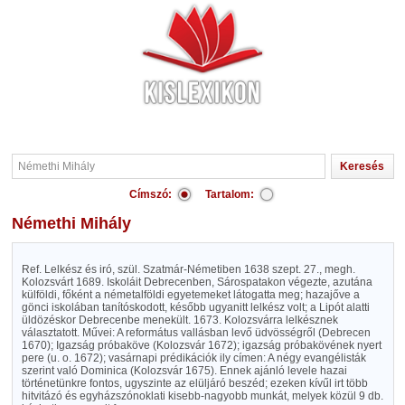
Címszó:
Tartalom:
Némethi Mihály
Ref. Lelkész és iró, szül. Szatmár-Németiben 1638 szept. 27., megh.
Kolozsvárt 1689. Iskoláit Debrecenben, Sárospatakon végezte, azutána
külföldi, főként a németalföldi egyetemeket látogatta meg; hazajőve a
gönci iskolában tanítóskodott, később ugyanitt lelkész volt; a Lipót alatti
üldözéskor Debrecenbe menekült. 1673. Kolozsvárra lelkésznek
választatott. Művei: A református vallásban levő üdvösségről (Debrecen
1670); Igazság próbaköve (Kolozsvár 1672); igazság próbakövének nyert
pere (u. o. 1672); vasárnapi prédikációk ily címen: A négy evangélisták
szerint való Dominica (Kolozsvár 1675). Ennek ajánló levele hazai
történetünkre fontos, ugyszinte az elüljáró beszéd; ezeken kívűl irt több
hitvitázó és egyházszónoklati kisebb-nagyobb munkát, melyek közül 9 db.