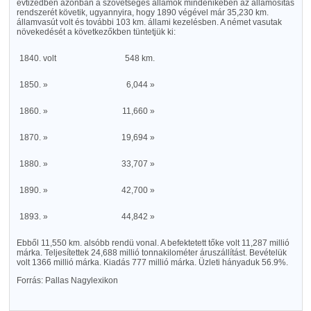
évtizedben azonban a szövetséges államok mindenikében az államosítás
rendszerét követik, ugyannyira, hogy 1890 végével már 35,230 km.
államvasút volt és további 103 km. állami kezelésben. A német vasutak
növekedését a következőkben tüntetjük ki:
1840. volt
548 km.
1850. »
6,044 »
1860. »
11,660 »
1870. »
19,694 »
1880. »
33,707 »
1890. »
42,700 »
1893. »
44,842 »
Ebből 11,550 km. alsóbb rendü vonal. A befektetett tőke volt 11,287 millió
márka. Teljesítettek 24,688 millió tonnakilométer áruszállítást. Bevételük
volt 1366 millió márka. Kiadás 777 millió márka. Üzleti hányaduk 56.9%.
Forrás: Pallas Nagylexikon