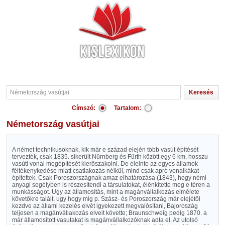
Címszó:
Tartalom:
Németország vasútjai
A német technikusoknak, kik már e század elején több vasút építését
tervezték, csak 1835. sikerült Nürnberg és Fürth között egy 6 km. hosszu
vasúti vonal megépítését kierőszakolni. De eleinte az egyes államok
féltékenykedése miatt csatlakozás nélkül, mind csak apró vonalkákat
építettek. Csak Poroszországnak amaz elhatározása (1843), hogy némi
anyagi segélyben is részesítendi a társulatokat, élénkítette meg e téren a
munkásságot. Ugy az államosítás, mint a magánvállalkozás elmélete
követőkre talált, ugy hogy mig p. Szász- és Poroszország már elejétől
kezdve az állami kezelés elvét igyekezett megvalósítani, Bajoroszág
teljesen a magánvállakozás elveit követte; Braunschweig pedig 1870. a
már államosított vasutakat is magánvállalkozóknak adta el. Az utolsó