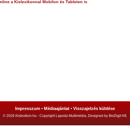
line a Kislexikonnal Mobilon és Tableten is
Impresszum
•
Médiaajánlat
•
Visszajelzés küldése
© 2026 Kislexikon.hu - Copyright Lapoda Multimédia, Designed by BioDigit Kft.