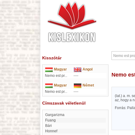
Kisszótár
Magyar
Angol
Nemo es
Nemo est pr...
----
Magyar
Német
Nemo est pr...
----
(lat.) a. m.
az, hogy a n
Címszavak véletlenül
Forrás: Pal
Gargarizma
Fuang
Bári
Honnef