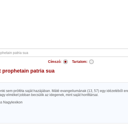
Címszó:
Tartalom:
t prophetain patria sua
 senki sem próféta saját hazájában. Máté evangeliumának (13, 57) egy idézetéből er
agy elméket jobban becsülik az idegenek, mint saját honfitársai.
las Nagylexikon