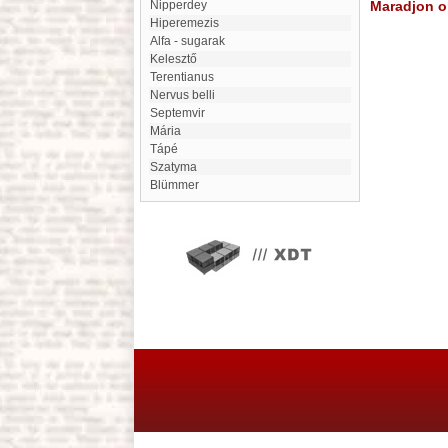
Nipperdey
Maradjon on
Hiperemezis
alfa - sugarak
Kelesztő
Terentianus
Nervus belli
Septemvir
Mária
Tápé
Szatyma
Blümmer