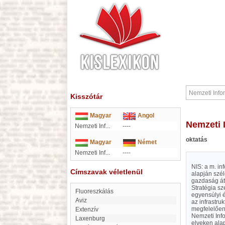
Kisszótár
Magyar
Angol
Nemzeti
Nemzeti Inf...
----
oktatás
Magyar
Német
Nemzeti Inf...
----
NIS: a m. in
Címszavak véletlenül
alapján szél
gazdaság átt
Stratégia sz
fluoreszkálás
egyensúlyi é
Aviz
az infrastru
megfelelően,
extenzív
Nemzeti Info
Laxenburg
elveken alap