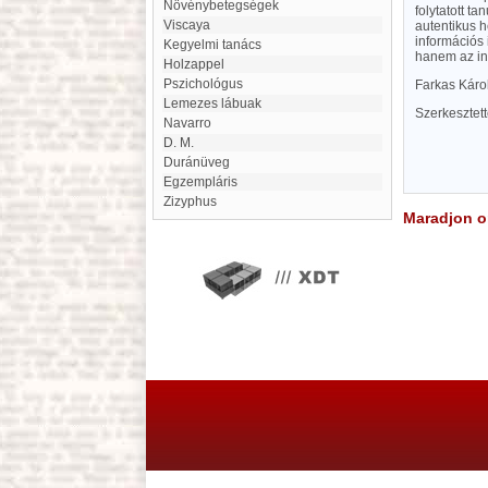
Növénybetegségek
folytatott ta
Viscaya
autentikus h
információs 
Kegyelmi tanács
hanem az inf
Holzappel
Pszichológus
Farkas Káro
Lemezes lábuak
Szerkesztet
Navarro
D. M.
duránüveg
egzempláris
Zizyphus
Maradjon on