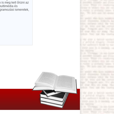
n is meg kell őrizni az
multimédia és
rogramozási ismeretek,