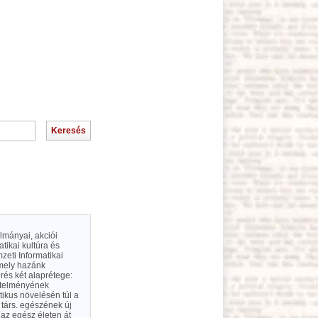
ulmányai, akciói
tikai kultúra és
zeti Informatikai
amely hazánk
örés két alaprétege:
övetelményének
ztikus növelésén túl a
 társ. egészének új
 az egész életen át