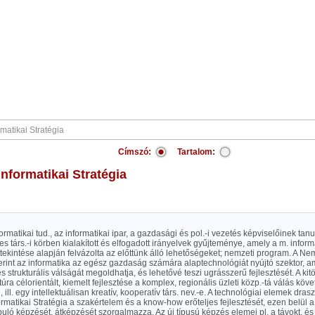
Címszó:
Tartalom:
 Informatikai Stratégia
formatikai tud., az informatikai ipar, a gazdasági és pol.-i vezetés képviselőinek tan
es társ.-i körben kialakított és elfogadott irányelvek gyűjteménye, amely a m. informa
ekintése alapján felvázolta az előttünk álló lehetőségeket; nemzeti program. A Nem
erint az informatika az egész gazdaság számára alaptechnológiát nyújtó szektor, 
s strukturális válságát megoldhatja, és lehetővé teszi ugrásszerű fejlesztését. A kit
ktúra célorientált, kiemelt fejlesztése a komplex, regionális üzleti közp.-tá válás k
 ill. egy intellektuálisan kreatív, kooperatív társ. nev.-e. A technológiai elemek dras
rmatikai Stratégia a szakértelem és a know-how erőteljes fejlesztését, ezen belül a
uló képzését, átképzését szorgalmazza. Az új típusú képzés elemei pl. a távokt. és