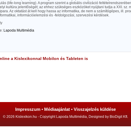
nulás (life-long learning). A program szerint a globális civilizáció feltételrendszerébe
elyi kultúra jelentőségét; az ehhez szükséges eszközöket nyújtani tudja a XXI. sz. 
ipara. Az oktatást át kell hogy hassa az informatika, de nem a számítógépes, ill. p
ormatikai, információelemzési és -feldolgozási, szervezési kérdések.
ly
te:
Lapoda Multimédia
line a Kislexikonnal Mobilon és Tableten is
Impresszum
•
Médiaajánlat
•
Visszajelzés küldése
© 2026 Kislexikon.hu - Copyright Lapoda Multimédia, Designed by BioDigit Kft.