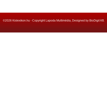
©2026 Kislexikon.hu - Copyright Lapoda Multimédia, Designed by BioDigit Kft.