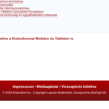
izmus-leninizmus
ásosztály
etár internacionalizmus
 Októberi Szocialista Forradalom
pai biztonsági és együttműködési értekezlet
line a Kislexikonnal Mobilon és Tableten is
Impresszum
•
Médiaajánlat
•
Visszajelzés küldése
© 2026 Kislexikon.hu - Copyright Lapoda Multimédia, Designed by BioDigit Kft.