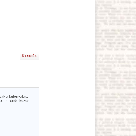
sak a különválás,
eti önrendelkezés