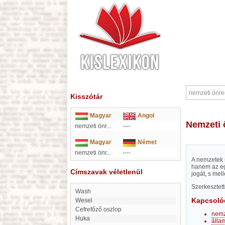
Kisszótár
Magyar
Angol
nemzeti
nemzeti önr...
----
Magyar
Német
nemzeti önr...
----
A nemzetek 
hanem az eg
Címszavak véletlenül
jogát, s mel
Szerkesztet
Wash
Kapcsoló
Wesel
Cefrefőző oszlop
nemz
huka
álla