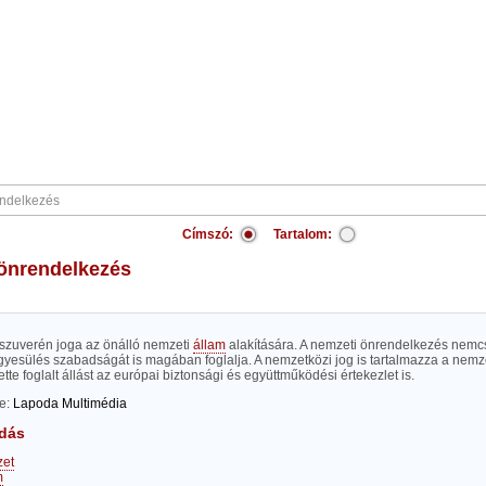
Címszó:
Tartalom:
 önrendelkezés
szuverén joga az önálló nemzeti
állam
alakítására. A nemzeti önrendelkezés nemc
yesülés szabadságát is magában foglalja. A nemzetközi jog is tartalmazza a nemz
lette foglalt állást az európai biztonsági és együttműködési értekezlet is.
te:
Lapoda Multimédia
dás
et
m