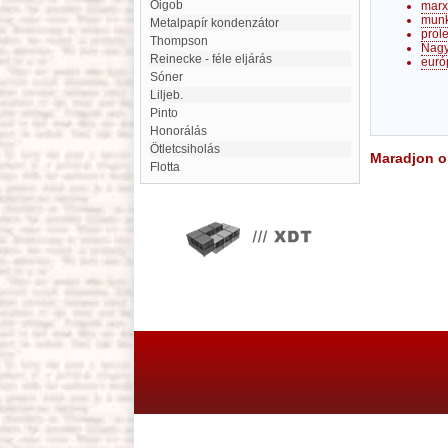
Oigob
marx
munk
metalpapír kondenzátor
prol
Thompson
Nagy
Reinecke - féle eljárás
euró
Sóner
Liljeb.
Pinto
Honorálás
Ötletcsiholás
Maradjon on
Flotta