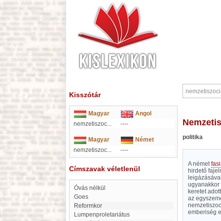
Kisszótár
Magyar
Angol
nemzeti
nemzetiszoc...
----
politika
Magyar
Német
nemzetiszoc...
----
A német
fas
Címszavak véletlenül
hirdető fajel
leigázásával
ugyanakkor a
Óvás nélkül
keretet adott
Goes
az egyszemél
nemzetiszoci
Reformkor
emberiség el
lumpenproletariátus