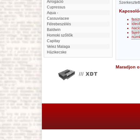
arrogáció
Szerkesztet
Cupressus
Kapcsoló
aqua -
Cassuviacee
fasi
ideo
Félrebeszélés
naci
Baldwin
fajel
Homoki szőllők
nürn
Capitay
Velez Malaga
Házikecske
Maradjon on