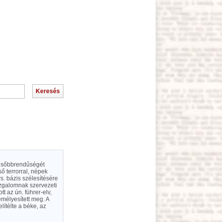
elsőbbrendűségét
lső terrorral, népek
s. bázis szélesítésére
ozgalomnak szervezeti
tt az ún. führer-elv,
emélyesített meg. A
lítélte a béke, az