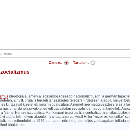
Címszó:
Tartalom:
szocializmus
izmus
ideológiája, amely a legszélsőségesebb nacionalizmuson, a germán fajok f
méleten, a nyílt, brutális területi terjeszkedés (élettér) hirdetésén alapult, melyet be
 és kiirtásával kíséreltek meg megvalósítani. A német nép megtévesztésére és a tár
 nacionalista jelszavakkal együtt gátlástalan szociális demagógiát hirdettek. A m
 a Német Nemzetiszocialista Munkáspárt (náci párt), s centralizált irányítást biztosíto
yi totális tekintélyen alapuló irányítás, amelyet Adolf Hitler "vezér és kancellár" sz
alizmus mibenlétét az 1946-ban tartott nürnbergi per teljes valóságában feltárta s e
leni bűntetteket.