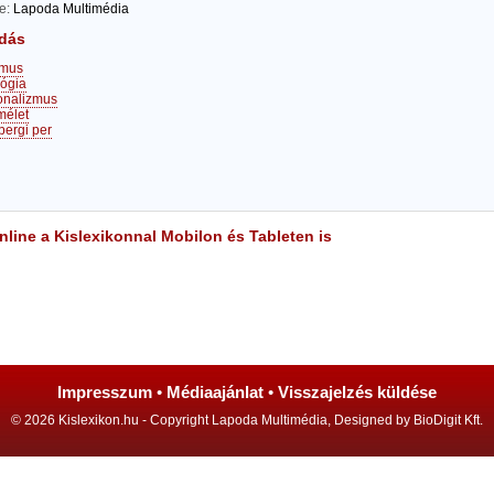
te:
Lapoda Multimédia
dás
zmus
lógia
onalizmus
mélet
bergi per
line a Kislexikonnal Mobilon és Tableten is
Impresszum
•
Médiaajánlat
•
Visszajelzés küldése
© 2026 Kislexikon.hu - Copyright Lapoda Multimédia, Designed by BioDigit Kft.