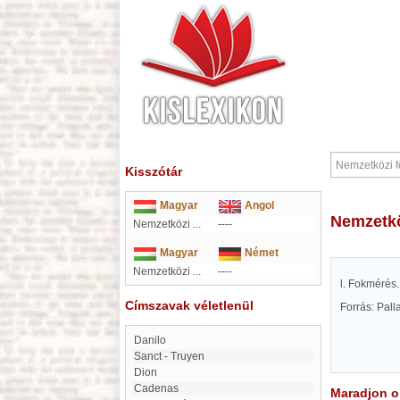
Kisszótár
Magyar
Angol
Nemzetk
Nemzetközi ...
----
Magyar
Német
Nemzetközi ...
----
l. Fokmérés.
Címszavak véletlenül
Forrás: Pal
Danilo
Sanct - Truyen
Dion
Cadenas
Maradjon on