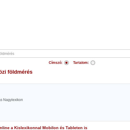
Címszó:
Tartalom:
özi földmérés
las Nagylexikon
line a Kislexikonnal Mobilon és Tableten is