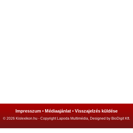
Impresszum
•
Médiaajánlat
•
Visszajelzés küldése
© 2026 Kislexikon.hu - Copyright Lapoda Multimédia, Designed by BioDigit Kft.