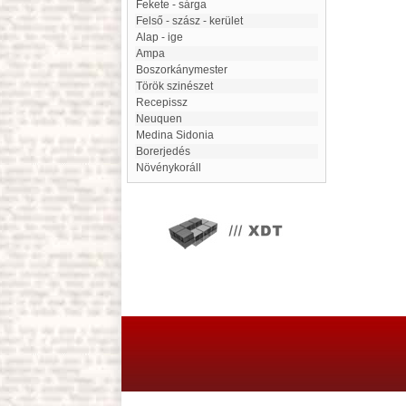
Fekete - sárga
Felső - szász - kerület
Alap - ige
Ampa
Boszorkánymester
Török szinészet
Recepissz
Neuquen
Medina Sidonia
Borerjedés
Növénykoráll