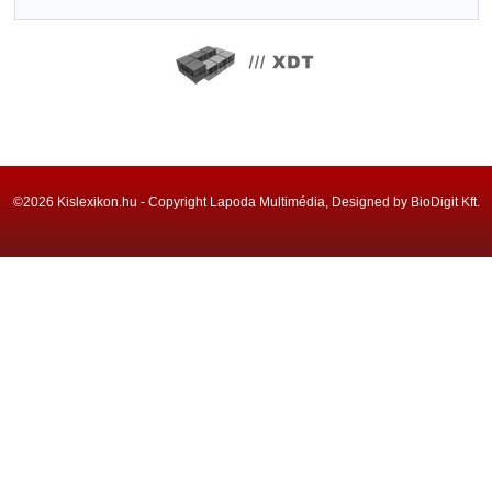
©2026 Kislexikon.hu - Copyright Lapoda Multimédia, Designed by BioDigit Kft.