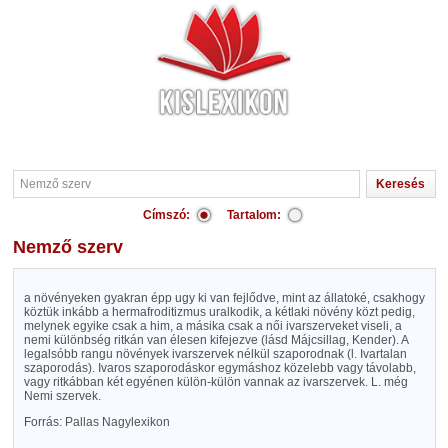
Címszó:
Tartalom:
Nemző szerv
a növényeken gyakran épp ugy ki van fejlődve, mint az állatoké, csakhogy
köztük inkább a hermafroditizmus uralkodik, a kétlaki növény közt pedig,
melynek egyike csak a him, a másika csak a női ivarszerveket viseli, a
nemi különbség ritkán van élesen kifejezve (lásd Májcsillag, Kender). A
legalsóbb rangu növények ivarszervek nélkül szaporodnak (l. Ivartalan
szaporodás). Ivaros szaporodáskor egymáshoz közelebb vagy távolabb,
vagy ritkábban két egyénen külön-külön vannak az ivarszervek. L. még
Nemi szervek.
Forrás: Pallas Nagylexikon