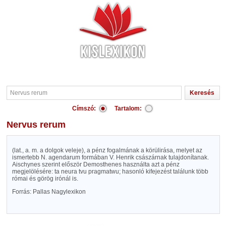
Címszó:
Tartalom:
Nervus rerum
(lat., a. m. a dolgok veleje), a pénz fogalmának a körülirása, melyet az
ismertebb N. agendarum formában V. Henrik császárnak tulajdonítanak.
Aischynes szerint először Demosthenes használta azt a pénz
megjelölésére:
ta
neura
tvu
pragmatwu
; hasonló kifejezést találunk több
római és görög irónál is.
Forrás: Pallas Nagylexikon