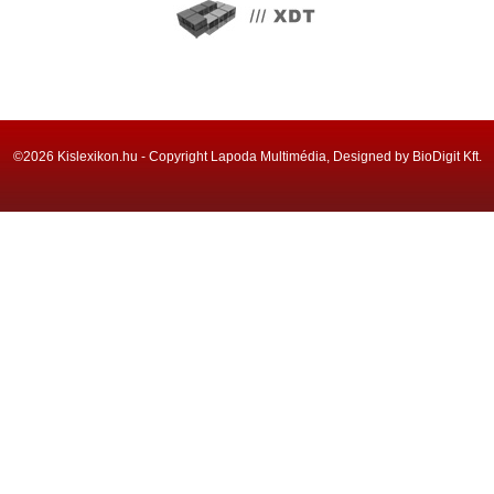
©2026 Kislexikon.hu - Copyright Lapoda Multimédia, Designed by BioDigit Kft.