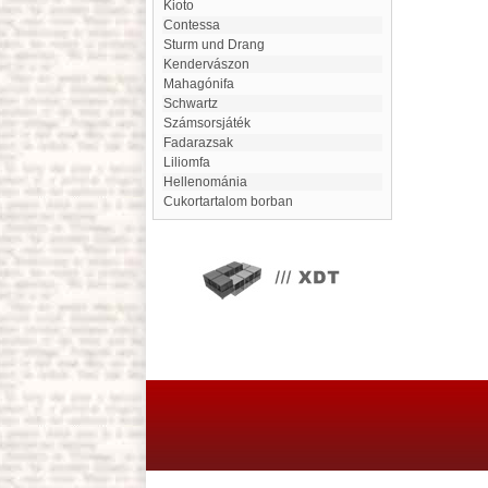
Kioto
contessa
Sturm und Drang
Kendervászon
mahagónifa
Schwartz
Számsorsjáték
Fadarazsak
Liliomfa
Hellenománia
Cukortartalom borban