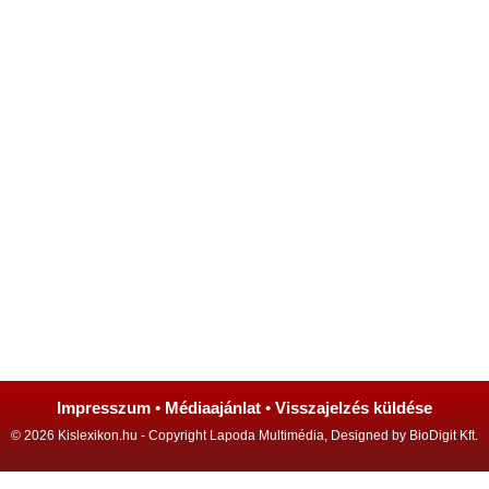
Impresszum
•
Médiaajánlat
•
Visszajelzés küldése
© 2026 Kislexikon.hu - Copyright Lapoda Multimédia, Designed by BioDigit Kft.