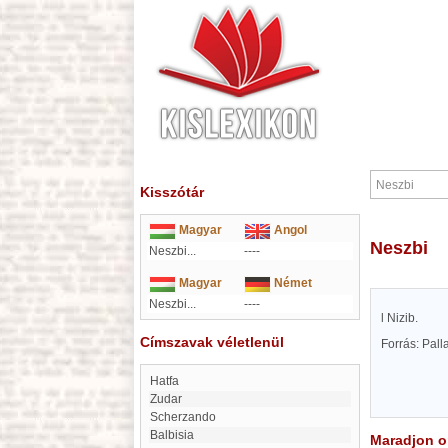
Kisszótár
Magyar
Angol
Neszbi
Neszbi...
----
Magyar
Német
Neszbi...
----
l Nizib.
Címszavak véletlenül
Forrás: Pal
Hatfa
Zudar
scherzando
Balbisia
Maradjon on