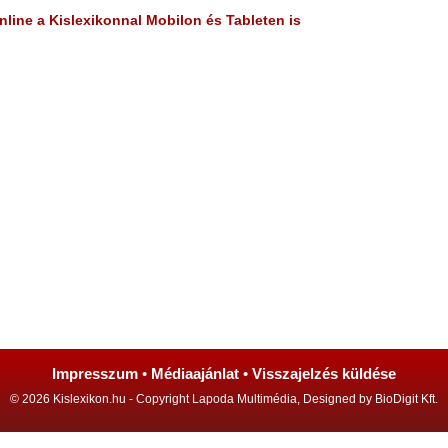
line a Kislexikonnal Mobilon és Tableten is
Impresszum
•
Médiaajánlat
•
Visszajelzés küldése
© 2026 Kislexikon.hu - Copyright Lapoda Multimédia, Designed by BioDigit Kft.