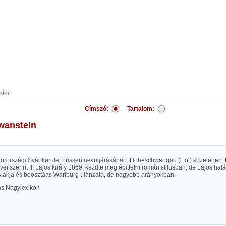
Címszó:
Tartalom:
wanstein
ajorországi Svábkerület Füssen nevü járásában, Hoheschwangau (l. o.) közelében.
ei szerint II. Lajos király 1869. kezdte meg építtetni román stilusban, de Lajos hal
 Alakja és beosztáas Wartburg utánzata, de nagyobb arányokban.
las Nagylexikon