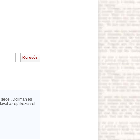
 Riedel, Dollman és
álával az építkezéssel