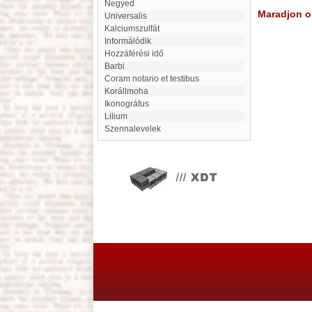
Negyed
Maradjon on
Universalis
Kalciumszulfát
informálódik
hozzáférési idő
Barbi
coram notario et testibus
Korállmoha
ikonográfus
Lilium
Szennalevelek