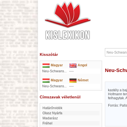
Kisszótár
Magyar
Angol
Neu-Sch
Neu-Schwans...
----
Magyar
Német
Neu-Schwans...
----
kastély a b
Hofmann terv
Címszavak véletlenül
felhagytak.
Forrás: Pal
Határőrvidék
Olasz Nyárfa
Madarász
Fréhel