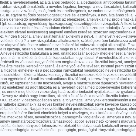
tfedik a neveléselmélet, az általános pedagógia, a pedagógiai antropológia tartalmá
krabban vizsgált témakörök: a nevelés fogalma, lényege; a nev. társadalmi, kulturáli
ttsága; a nev. szükségességének és lehetőségének, az ember nevelhetőségének á
s.-i, ill. egyéni fejlődés összefüggései; nevelési eszmények, a nev. általános céljai. 
sben kiemelkedő jelentőségűek azok az elemzések, amelyek a nev. problematikáját
l (pl. szabadság, egyenlőség, igazságosság) összefüggésben vizsgálják. A filozófia
a nev.-nek az ember és a társadalom életében betöltött szerepe indokolja. A nev. m
 alakítani kívánó tevékenység alapvető elméleti kérdései szorosan kapcsolódnak a f
. Minden filozófia, amely saját témájának tekinti a nev.-t, ill. amelyet ? egy-két kivét
eveléselmélet) ? a nev. vizsgálatára alkalmazunk, szükségszerűen tartalmazza azok
v. alapvető kérdéseire adandó nevelésfilozófiai válaszok alapját alkothatják. E sz
te is igazolja, hiszen a ped. mint tud. maga is a filozófia keretében indul fejlődésnek
A nevelésfilozófia kialakulása a ped. önállósodásának egyik megjelenése: a nevel
 a ped. már mint két önálló tud. áll kapcsolatban egymással. A nevelésfilozófia konkré
kérdéseit és válaszait nagymértékben meghatározza az a filozófiai irányzat, amelye
ófia értelmezési keretként használ és amelyből előfeltevéseit, kiinduló premisszáit e
 filozófiai elméletek és a pedagógiai irányzatokat megalapozó nevelésfilozófia kö
t esetekben, főként a klasszikus nagy filozófiai rendszerekből levezetett nevelésfi
an egyértelmű. A kanti és neokantiánus filozófiából, a keresztény metafizikai rend
ból, az egzisztencialista filozófiából, avagy a marxizmusból táplálkozó nevelésfilo
 az esetekben az adott filozófia és a nevelésfilozófia még többé-kevésbé koheren
k, és ennek megfelelően viszonylag határozott orientációt nyújtottak a nev. gyakorla
 Dewey az utolsó nagy teoretikus, akinél a filozófia és a nevelésfilozófia koheren
 A XX. sz.-ban ? összefüggésben azzal a folyamattal, amelynek eredményeként a nag
s háttérbe szorulnak ? az egyes konkrét nevelésfilozófiak egyre kevésbé kapcsoló
ozófiai elmélethez. Napjaink nevelésfilozófiai gondolkodásában a nagy hatású, elmé
ep betöltésére törekvő elméletek helyét a részleges, csak korlátozott érvényessé
ófiai megközelítések, nevelésfilozófiai paradigmák ?foglalták? el, amelyek a nev. a
amely meghatározott filozófiára támaszkodó, abból levezethető koherens magyará
lozófiai és tudományos értelmezési keretekből kiindulva, csak korlátozott érvény
ltalános pedagógia, neveléselmélet, pedagógia, pedagógiai irányzatok, pedagógiai 