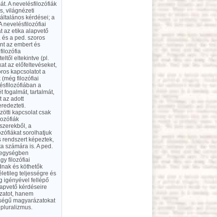
t. A nevelésfilozófiák
s, világnézeti
ltalános kérdései; a
A nevelésfilozófiai
 az etika alapvető
 és a ped. szoros
int az embert és
ilozófia
eltől eltekintve (pl.
at az előfeltevéseket,
oros kapcsolatot a
 (még filozófiai
ésfilozófiában a
t fogalmát, tartalmát,
t az adott
redezteti.
zötti kapcsolat csak
lozófiák
szerekből, a
zófiákat sorolhatjuk
s rendszert képeztek,
ta számára is. A ped.
s egységben
y filozófiai
dnak és köthetők
letileg teljességre és
g igényével fellépő
lapvető kérdéseire
zatot, hanem
ességű magyarázatokat
pluralizmus.