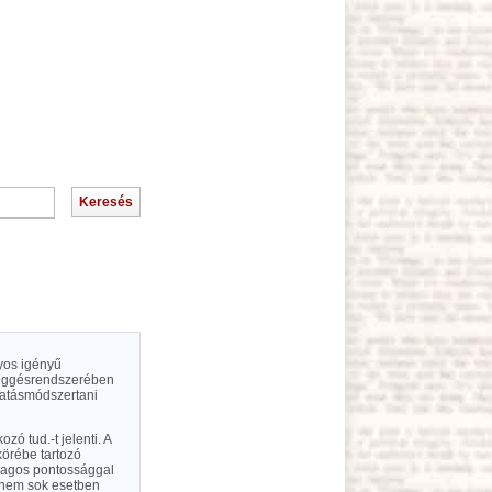
nyos igényű
efüggésrendszerében
utatásmódszertani
zó tud.-t jelenti. A
 körébe tartozó
ylagos pontossággal
hanem sok esetben