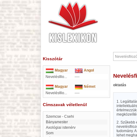
Kisszótár
Magyar
Angol
Nevelésf
Nevelésfilo...
----
oktatás
Magyar
Német
Nevelésfilo...
----
1. Legáltal
Címszavak véletlenül
intellektuál
értelmezzük.
megközelíté
Szemcse - Csehi
Bányamester
2. Szűkebb é
nevelésfiloz
axológiai istenérv
tudomány. A 
Som
lehet meghat