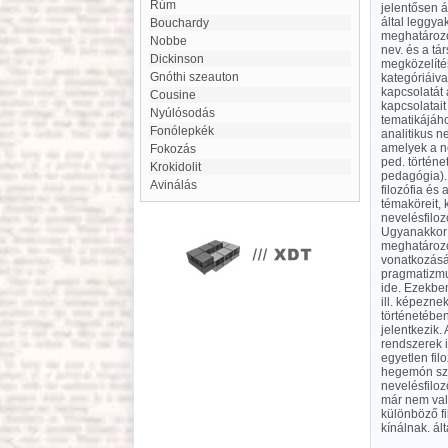
Rúm
jelentősen á
által leggya
Bouchardy
meghatározo
Nobbe
nev. és a tár
Dickinson
megközelíté
gnóthi szeauton
kategóriáiva
kapcsolatát 
cousine
kapcsolatait
Nyúlósodás
tematikájához
Fonólepkék
analitikus n
amelyek a ne
Fokozás
ped. történe
Krokidolit
pedagógia). 
Avinálás
filozófia és
témaköreit, 
nevelésfiloz
Ugyanakkor a
meghatározot
vonatkozásáb
pragmatizmus
ide. Ezekben
ill. képezne
történetében
jelentkezik.
rendszerek i
egyetlen fil
hegemón szer
nevelésfiloz
már nem val
különböző fi
kínálnak. á