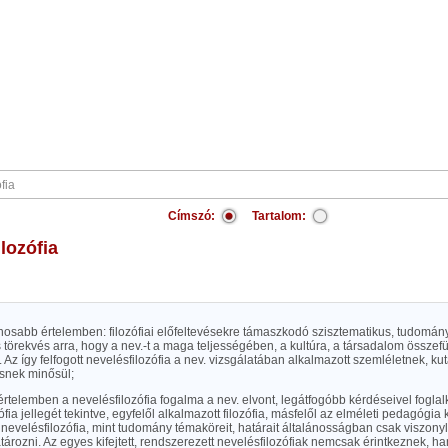
Címszó:
Tartalom:
ilozófia
ánosabb értelemben: filozófiai előfeltevésekre támaszkodó szisztematikus, tudomá
is törekvés arra, hogy a nev.-t a maga teljességében, a kultúra, a társadalom össz
 Az így felfogott nevelésfilozófia a nev. vizsgálatában alkalmazott szemléletnek, k
snek minősül;
rtelemben a nevelésfilozófia fogalma a nev. elvont, legátfogóbb kérdéseivel foglalko
ófia jellegét tekintve, egyfelől alkalmazott filozófia, másfelől az elméleti pedagógia
nevelésfilozófia, mint tudomány témaköreit, határait általánosságban csak viszon
ározni. Az egyes kifejtett, rendszerezett nevelésfilozófiak nemcsak érintkeznek, 