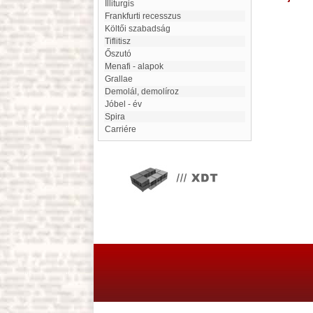
Illiturgis
Frankfurti recesszus
költői szabadság
Tiflitisz
Őszutó
Menafi - alapok
Grallae
demolál, demolíroz
Jóbel - év
Spira
Carriére