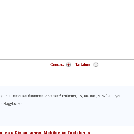
Címszó:
Tartalom:
2
higan É.-amerikai államban, 2230 km
területtel, 15,000 lak., N. székhellyel.
las Nagylexikon
line a Kislexikonnal Mobilon és Tableten is