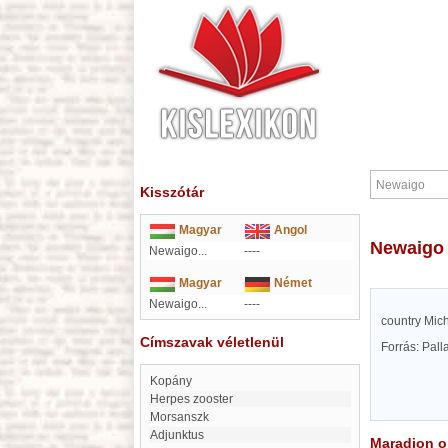
Kisszótár
Magyar
Angol
Newaigo
Newaigo...
----
Magyar
Német
Newaigo...
----
country Mic
Címszavak véletlenül
Forrás: Pal
Kopány
herpes zooster
Morsanszk
Adjunktus
Maradjon on