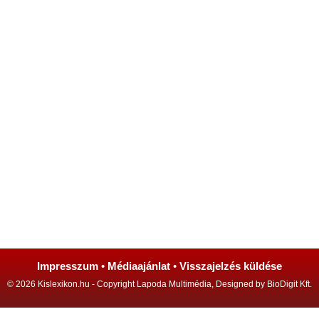
Impresszum
•
Médiaajánlat
•
Visszajelzés küldése
© 2026 Kislexikon.hu - Copyright Lapoda Multimédia, Designed by BioDigit Kft.