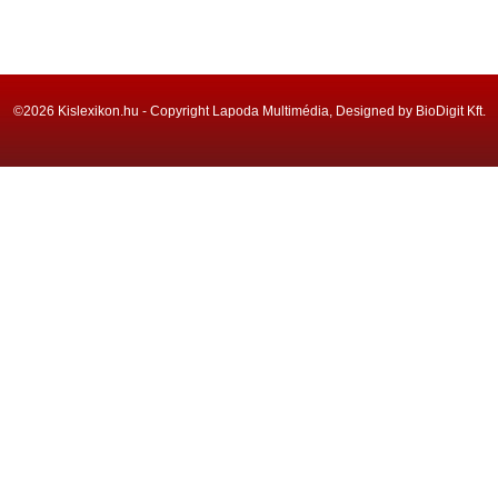
©2026 Kislexikon.hu - Copyright Lapoda Multimédia, Designed by BioDigit Kft.