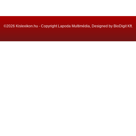
©2026 Kislexikon.hu - Copyright Lapoda Multimédia, Designed by BioDigit Kft.