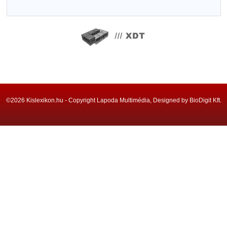
©2026 Kislexikon.hu - Copyright Lapoda Multimédia, Designed by BioDigit Kft.