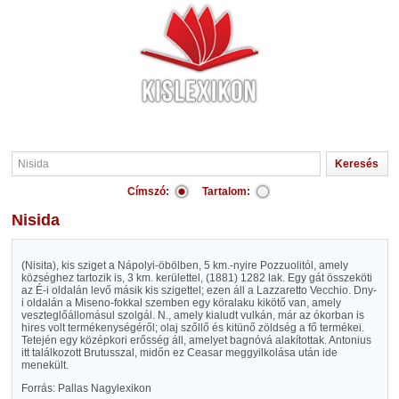
Címszó:
Tartalom:
Nisida
(Nisita), kis sziget a Nápolyi-öbölben, 5 km.-nyire Pozzuolitól, amely
községhez tartozik is, 3 km. kerülettel, (1881) 1282 lak. Egy gát összeköti
az É-i oldalán levő másik kis szigettel; ezen áll a Lazzaretto Vecchio. Dny-
i oldalán a Miseno-fokkal szemben egy köralaku kikötő van, amely
veszteglőállomásul szolgál. N., amely kialudt vulkán, már az ókorban is
hires volt termékenységéről; olaj szőllő és kitünő zöldség a fő termékei.
Tetején egy középkori erősség áll, amelyet bagnóvá alakítottak. Antonius
itt találkozott Brutusszal, midőn ez Ceasar meggyilkolása után ide
menekült.
Forrás: Pallas Nagylexikon