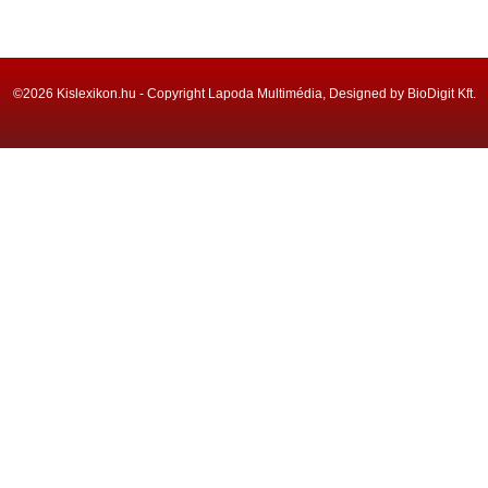
©2026 Kislexikon.hu - Copyright Lapoda Multimédia, Designed by BioDigit Kft.