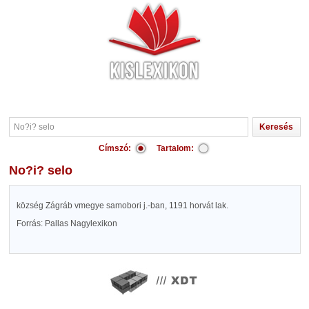
Címszó:
Tartalom:
No?i? selo
község Zágráb vmegye samobori j.-ban, 1191 horvát lak.
Forrás: Pallas Nagylexikon