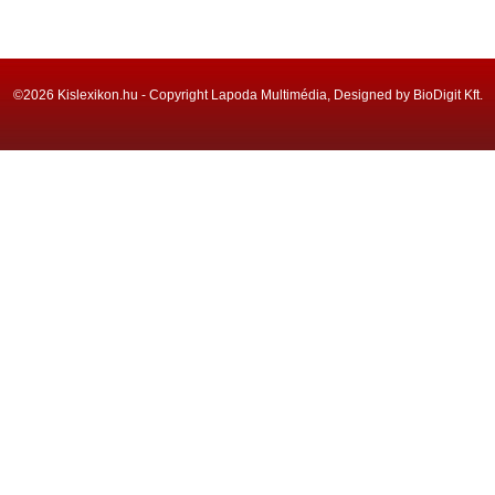
©2026 Kislexikon.hu - Copyright Lapoda Multimédia, Designed by BioDigit Kft.