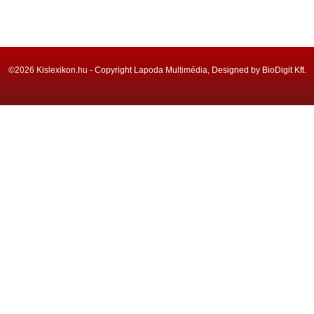
©2026 Kislexikon.hu - Copyright Lapoda Multimédia, Designed by BioDigit Kft.