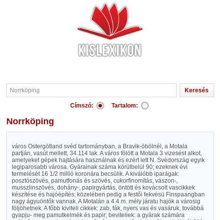
Címszó:
Tartalom:
Norrköping
város Ostergötland svéd tartományban, a Bravik-öbölnél, a Motala
partján, vasút mellett, 34.114 lak. A város fölött a Motala 3 vizesést alkot,
amelyeket gépek hajtására használnak és ezért lett N. Svédország egyik
legiparosabb városa. Gyárainak száma körülbelül 90; ezeknek évi
termelését 16 1/2 millió koronára becsülik. A kiválóbb iparágak:
posztószövés, pamutfonás és szövés, cukorfinomítás, vászon-,
musszlinszövés, dohány-, papirgyártás, öntött és kovácsolt vascikkek
készítése és hajóépítés; közelében pedig a festői fekvésü Finspaangban
nagy ágyuöntők vannak. A Motalán a 4.4 m. mély járatu hajók a városig
följöhetnek. A főbb kiviteli cikkek: zab, fák, nyers vas és vasáruk, továbbá
gyapju- meg pamutkelmék és papir; beviteliek: a gyárak számára