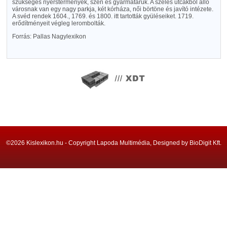
szükséges nyerstermények, szén és gyarmatáruk. A széles utcákból álló
városnak van egy nagy parkja, két kórháza, női börtöne és javító intézete.
A svéd rendek 1604., 1769. és 1800. itt tartották gyüléseiket. 1719.
erődítményeit végleg lerombolták.
Forrás: Pallas Nagylexikon
©2026 Kislexikon.hu - Copyright Lapoda Multimédia, Designed by BioDigit Kft.