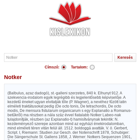
Címszó:
Tartalom:
Notker
(Balbulus, azaz dadogó), st.-galleni szerzetes, 840 k. Elhunyt 912. A
szekvencia-irodalom egyik legrégibb és legjelentősebb képviselője. A
kezdetű éneket ugyan elvitatják tőle (P. Wagner), a nevéhez fűzött latin
elméleti traktátusokat pedig (De octo tonis, De tetrachordis, De octo
modis, De mensura fistularum organicarum s egy Explanatio a Romanus-
betűkről) ma részben a nála száz évvel fiatalabb Notker Labeo-nak
tulajdonítják, részben (az Explanatio-t) hamisítványnak tekintik: N.
kezdeményező szerepe azonban mind az egyházi énekirodalomban,
mind elméleti téren vitán felül áll. 1512. boldoggá avatták. V. ö. Gerbert,
Script. I, Riemann: Studien zur Gesch. der Notenschrift 1878, Schubiger:
Die Sängerschule St. Gallens 1858, J. Werner: Notkers Sequenzen 1901,