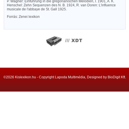
P. Wagner: Einführung in die gregorianischen Melodien, I. 1901, A. K.
Henschel: Zehn Sequenzen des N. B. 1924, R. van Doren: L'influence
musicale de l'abbaye de St. Gall 1925.
Forrás: Zenei lexikon
©2026 Kislexikon.hu - Copyright Lapoda Multimédia, Designed by BioDigit Kft.