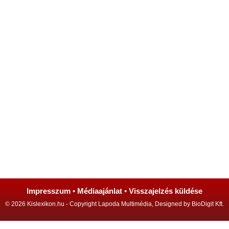
Impresszum
•
Médiaajánlat
•
Visszajelzés küldése
© 2026 Kislexikon.hu - Copyright Lapoda Multimédia, Designed by BioDigit Kft.