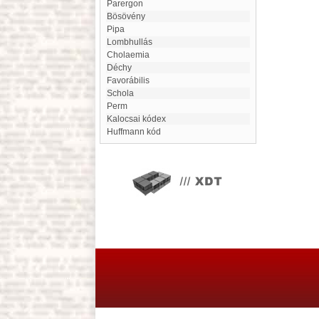
Parergon
Bösövény
Pipa
Lombhullás
cholaemia
Déchy
favorábilis
Schola
Perm
Kalocsai kódex
Huffmann kód