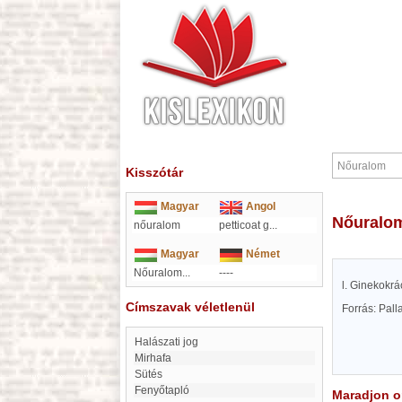
Kisszótár
Magyar
Angol
Nőuralo
nőuralom
petticoat g
...
Magyar
Német
Nőuralom...
----
l. Ginekokrá
Címszavak véletlenül
Forrás: Pal
Halászati jog
Mirhafa
Sütés
Fenyőtapló
Maradjon on