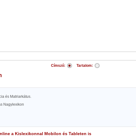
Címszó:
Tartalom:
m
cia és Matriarkátus.
las Nagylexikon
line a Kislexikonnal Mobilon és Tableten is