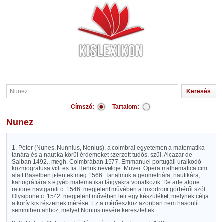
Címszó:
Tartalom:
Nunez
1. Péter (Nunes, Nunnius, Nonius), a coimbrai egyetemen a matematika
tanára és a nautika körül érdemeket szerzett tudós, szül. Alcazar de
Salban 1492., megh. Coimbrában 1577. Emmanuel portugáli uralkodó
kozmografusa volt és fia Henrik nevelője. Művei: Opera mathematica cím
alatt Baselben jelentek meg 1566. Tartalmuk a geometriára, nautikára,
kartográfiára s egyéb matematikai tárgyakra vonatkozik. De arte atque
ratione navigandi c. 1546. megjelent művében a loxodrom görbéről szól.
Olysipone c. 1542. megjelent művében leir egy készüléket, melynek célja
a körív kis részeinek mérése. Ez a mérőeszköz azonban nem hasonlít
semmiben ahhoz, melyet Nonius nevére kereszteltek.