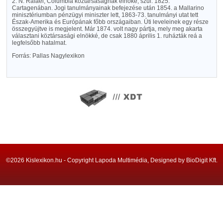
2. N. Rafael, Columbia köztársaságnak elnöke, szül. 1825.
Cartagenában. Jogi tanulmányainak befejezése után 1854. a Mallarino
minisztériumban pénzügyi miniszter lett, 1863-73. tanulmányi utat tett
Észak-Amerika és Európának főbb országaiban. Úti leveleinek egy része
összegyüjtve is megjelent. Már 1874. volt nagy pártja, mely meg akarta
választani köztársasági elnökké, de csak 1880 április 1. ruházták reá a
legfelsőbb hatalmat.
Forrás: Pallas Nagylexikon
©2026 Kislexikon.hu - Copyright Lapoda Multimédia, Designed by BioDigit Kft.