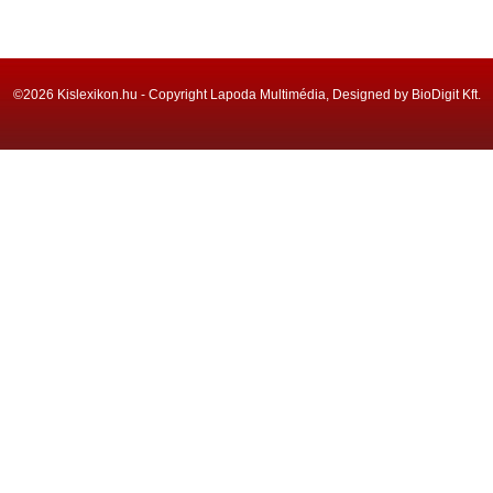
©2026 Kislexikon.hu - Copyright Lapoda Multimédia, Designed by BioDigit Kft.