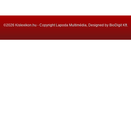
©2026 Kislexikon.hu - Copyright Lapoda Multimédia, Designed by BioDigit Kft.