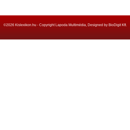
©2026 Kislexikon.hu - Copyright Lapoda Multimédia, Designed by BioDigit Kft.