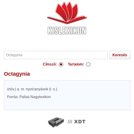
Címszó:
Tartalom:
Octagynia
(növ.) a. m. nyolcanyások (l. o.).
Forrás: Pallas Nagylexikon