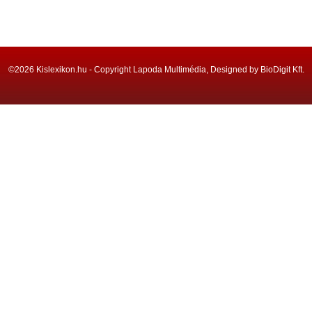
©2026 Kislexikon.hu - Copyright Lapoda Multimédia, Designed by BioDigit Kft.