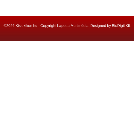
©2026 Kislexikon.hu - Copyright Lapoda Multimédia, Designed by BioDigit Kft.