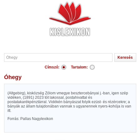
Címszó:
Tartalom:
Óhegy
(Altgebirg), kisközség Zólom vmegye besztercebányai j.-ban, igen szép
vidéken, (1891) 2023 tót lakossal, postahivattal és
postatakarékpénztárral. Vidékén bányászat folyik ezüst- és rézércekre; a
bányák az állam tulajdonában vannak s ugyanennek nyers-kohója is van
itt.
Forrás: Pallas Nagylexikon