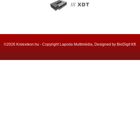
©2026 Kislexikon.hu - Copyright Lapoda Multimédia, Designed by BioDigit Kft.