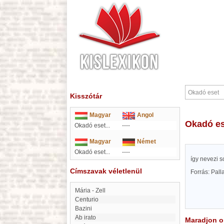
Kisszótár
Magyar
Angol
Okadó e
Okadó eset...
----
Magyar
Német
Okadó eset...
----
így nevezi s
Címszavak véletlenül
Forrás: Pal
Mária - Zell
Centurio
Bazini
ab irato
Maradjon on