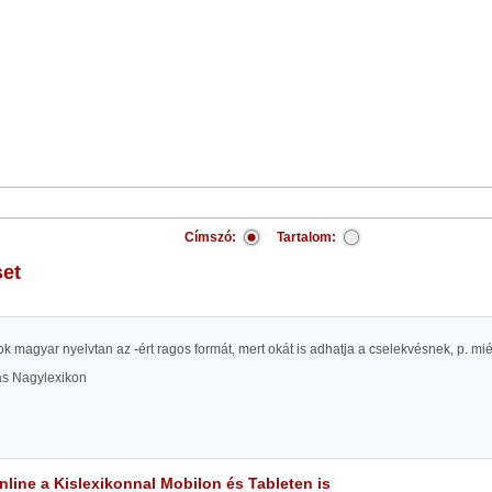
Címszó:
Tartalom:
set
ok magyar nyelvtan az -ért ragos formát, mert okát is adhatja a cselekvésnek, p. miér
las Nagylexikon
line a Kislexikonnal Mobilon és Tableten is