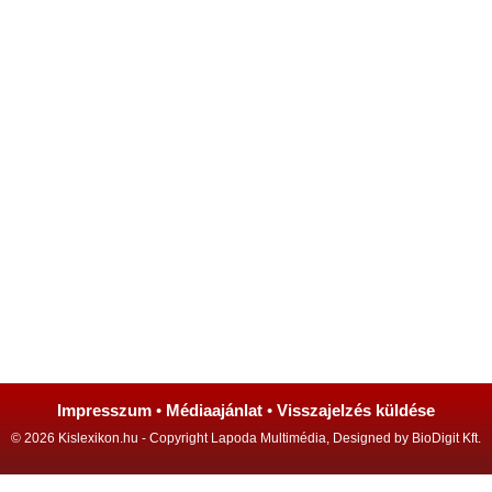
Impresszum
•
Médiaajánlat
•
Visszajelzés küldése
© 2026 Kislexikon.hu - Copyright Lapoda Multimédia, Designed by BioDigit Kft.