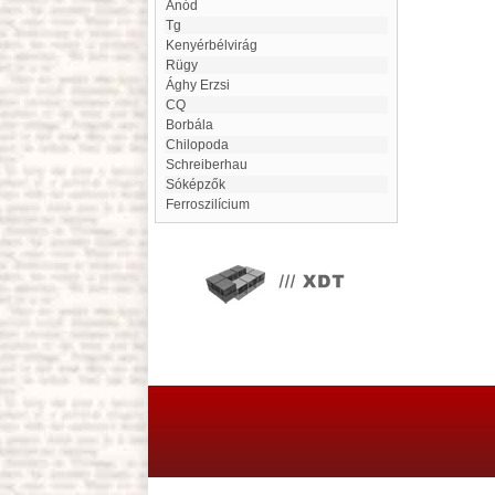
Anód
tg
Kenyérbélvirág
Rügy
Ághy Erzsi
CQ
Borbála
Chilopoda
Schreiberhau
Sóképzők
ferroszilícium