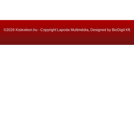
©2026 Kislexikon.hu - Copyright Lapoda Multimédia, Designed by BioDigit Kft.