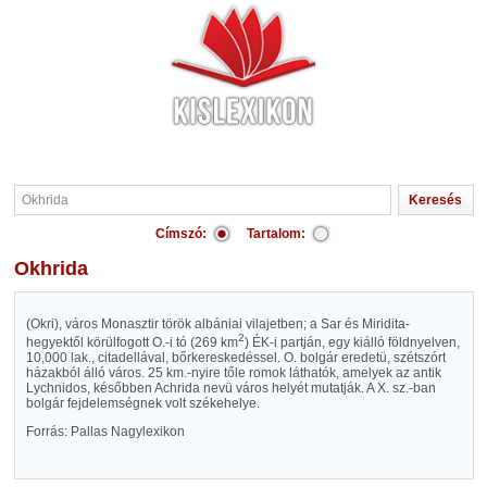
Címszó:
Tartalom:
Okhrida
(Okri), város Monasztir török albániai vilajetben; a Sar és Miridita-
2
hegyektől körülfogott O.-i tó (269 km
) ÉK-i partján, egy kiálló földnyelven,
10,000 lak., citadellával, bőrkereskedéssel. O. bolgár eredetü, szétszórt
házakból álló város. 25 km.-nyire tőle romok láthatók, amelyek az antik
Lychnidos, későbben Achrida nevü város helyét mutatják. A X. sz.-ban
bolgár fejdelemségnek volt székehelye.
Forrás: Pallas Nagylexikon