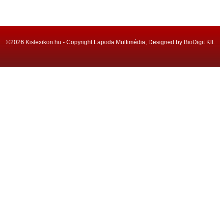
©2026 Kislexikon.hu - Copyright Lapoda Multimédia, Designed by BioDigit Kft.