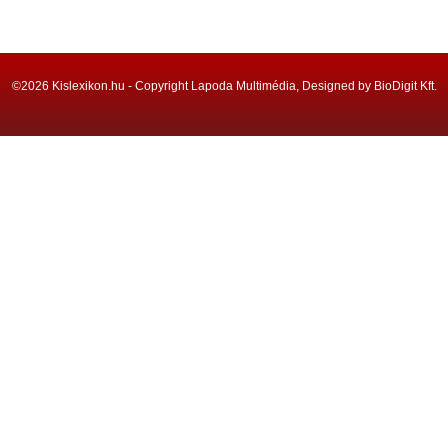
©2026 Kislexikon.hu - Copyright Lapoda Multimédia, Designed by BioDigit Kft.