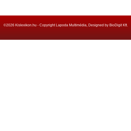
©2026 Kislexikon.hu - Copyright Lapoda Multimédia, Designed by BioDigit Kft.