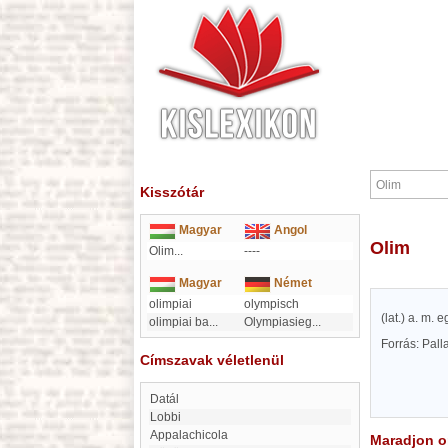
Kisszótár
Magyar
Angol
Olim
Olim...
----
Magyar
Német
olimpiai
olympisch
(lat.) a. m. 
olimpiai ba
...
Olympiasieg
...
Forrás: Pal
Címszavak véletlenül
Datál
Lobbi
Appalachicola
Maradjon on