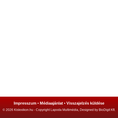
Impresszum
•
Médiaajánlat
•
Visszajelzés küldése
© 2026 Kislexikon.hu - Copyright Lapoda Multimédia, Designed by BioDigit Kft.