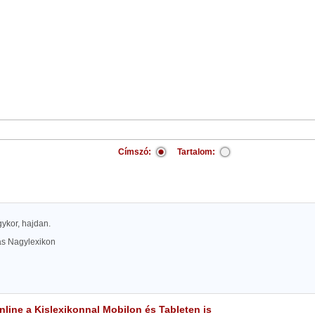
Címszó:
Tartalom:
egykor, hajdan.
las Nagylexikon
line a Kislexikonnal Mobilon és Tableten is