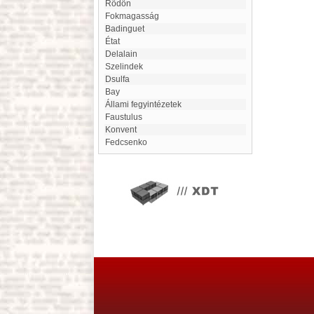
Rödön
Fokmagasság
Badinguet
État
Delalain
Szelindek
Dsulfa
bay
Állami fegyintézetek
Faustulus
Konvent
Fedcsenko