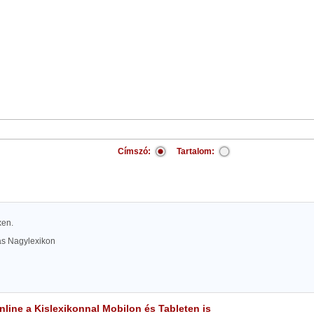
Címszó:
Tartalom:
xen.
las Nagylexikon
line a Kislexikonnal Mobilon és Tableten is