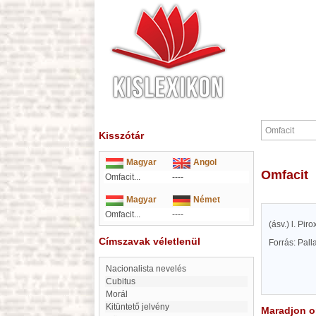
Kisszótár
Magyar
Angol
Omfacit
Omfacit...
----
Magyar
Német
Omfacit...
----
(ásv.) l. Piro
Címszavak véletlenül
Forrás: Pal
Nacionalista nevelés
Cubitus
morál
Kitüntető jelvény
Maradjon on