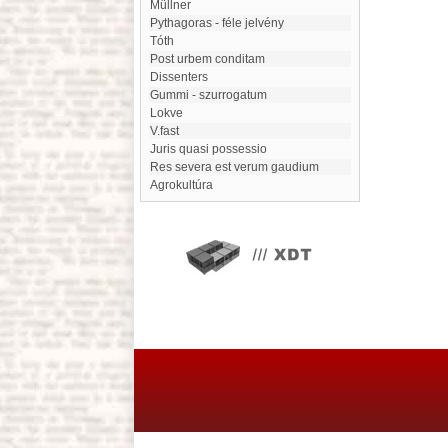
Müllner
Pythagoras - féle jelvény
Tóth
Post urbem conditam
Dissenters
Gummi - szurrogatum
Lokve
V.fast
Juris quasi possessio
Res severa est verum gaudium
Agrokultúra