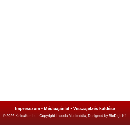
Impresszum
•
Médiaajánlat
•
Visszajelzés küldése
© 2026 Kislexikon.hu - Copyright Lapoda Multimédia, Designed by BioDigit Kft.