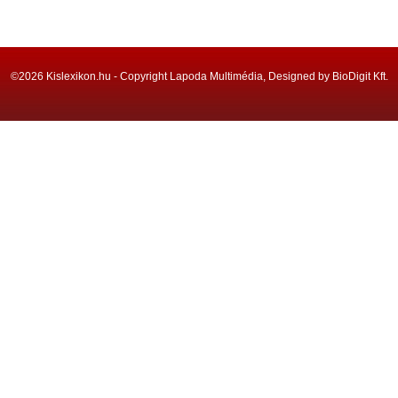
©2026 Kislexikon.hu - Copyright Lapoda Multimédia, Designed by BioDigit Kft.