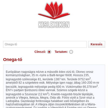
Címszó:
Tartalom:
Onega-tó
Európában nagyságra nézve a második édes vizü tó, Olonec orosz
kormányzóságban, 35 m.-nyire a Balti-tenger fölött. Hossza 235,
2
legnagyobb szélessége 81, kerülete 1387 km. Területe 9752 km
,
amelyből 82 a szigetekre esik. Mélysége igen nagy; átlag 160-200 m-re
2
becsülik, legnagyobb mélysége pedig 600 m. Vizkörnyéke 66,378 km
.
ÉNY-i partjain fjordszerü öblei vannak. Számos szigete közül a
2
legnagyobb a Szuisszar (12 km
). Kisebb-nagyobb folyók táplálják,
aminök a Vitegra, Ileksza, Megra, Osta stb. Fölös vizét a Szvir viszi a
Ladogába. Gazdasági fontossága halakban való bőségében és
hajózhatóságában áll. A Vitegra útján összekötöttetésben áll a Mária-
csatornarendszerrel. D-i partján a Vitegrából A Szvirbe visz az Onega-