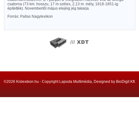
csatorna (73 km. hosszu, 17 m széles, 2,13 m. mély, 1818-1851-ig
építették). Novembertől május elejéig jég takarja.
Forrás: Pallas Nagylexikon
©2026 Kislexikon.hu - Copyright Lapoda Multimédia, Designed by BioDigit Kft.