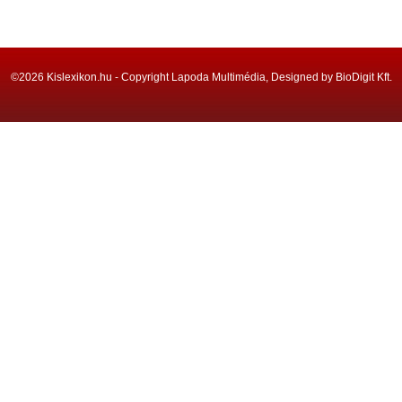
©2026 Kislexikon.hu - Copyright Lapoda Multimédia, Designed by BioDigit Kft.