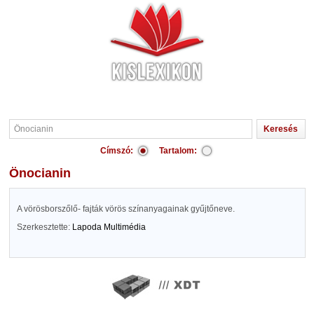
Címszó:
Tartalom:
Önocianin
A vörösborszőlő- fajták vörös színanyagainak gyűjtőneve.
Szerkesztette:
Lapoda Multimédia