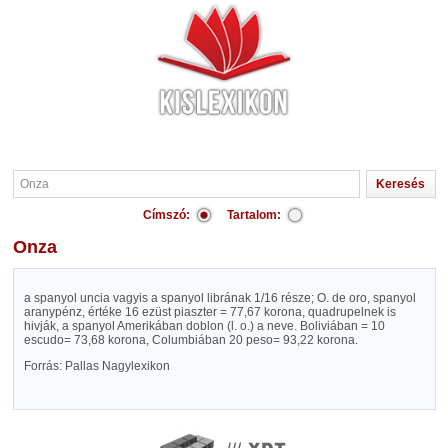
Címszó:
Tartalom:
Onza
a spanyol uncia vagyis a spanyol librának 1/16 része; O. de oro, spanyol
aranypénz, értéke 16 ezüst piaszter = 77,67 korona, quadrupelnek is
hivják, a spanyol Amerikában doblon (l. o.) a neve. Boliviában = 10
escudo= 73,68 korona, Columbiában 20 peso= 93,22 korona.
Forrás: Pallas Nagylexikon