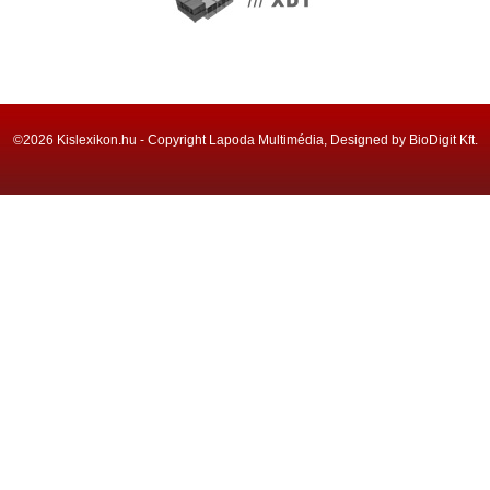
©2026 Kislexikon.hu - Copyright Lapoda Multimédia, Designed by BioDigit Kft.